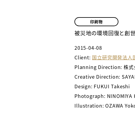
印刷物
被災地の環境回復と創世
2015-04-08
Client:
国立研究開発法人
Planning Direction:
Creative Direction: SAY
Design: FUKUI Takeshi
Photograph: NINOMIYA 
Illustration: OZAWA Yok