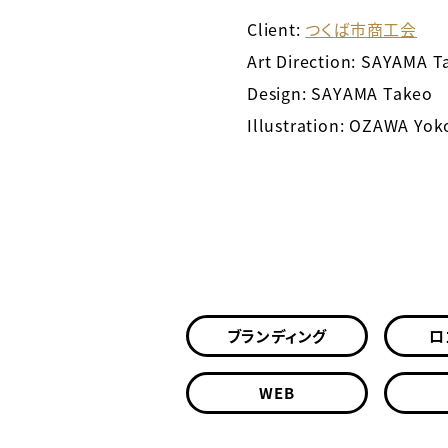
Client:
つくば市商工会
Art Direction: SAYAMA T
Design: SAYAMA Takeo
Illustration: OZAWA Yok
ブランディング
ロ
WEB